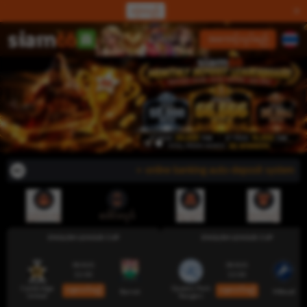
လှဲလည်
လော့ဂ်အင်
အကောင့်လုပ်မည်
⭐ online banking auto-deposit system မှတ
ညွှန်းပေးမှု
ဒေါင်းလုဒ်
ငွေသွင်း
ထုတ်မည်
ENGLISH LEAGUE CUP
ENGLISH LEAGUE CUP
08 AUG
08 AUG
12:00
13:00
Cambridge
Queens Park
ယခုလောင်းမည်
ယခုလောင်းမည်
Barnet
Millwall
United
Rangers