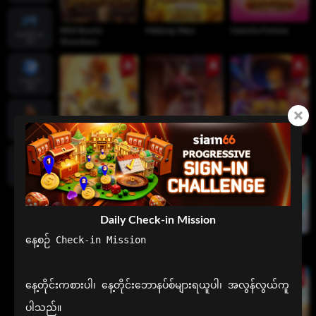
Wild Bounty
Mahjong Ways
Ganesha Fortune
အစပိုင်းအ
Showdown
က်ပ်
ထောက်
အိမ်
ကြောက်
စက်ရဲ့လား
Ways of the Qilin
Geisha’s Revenge
Wild Bandito
အထွေထွေ
လေ့လာ
သောဆက်
သွယ်
Daily Check-in Mission
နေ့စဉ် Check-in Mission

Sweet Bonanza
Gates of Olympus
Gates of Olympus
Super Scatter
1000
နေ့တိုင်းကစားပါ၊ နေ့တိုင်းဘောနပ်စ်များရယူပါ၊ အလွန်လွယ်ကူ
ပါသည်။
