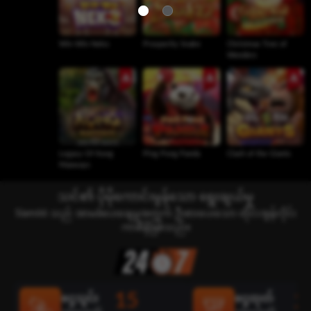
Win Win Neko
Prosperity Snake
Christmas Tree of
Wonders
Legacy Of Kong
Ping Pong Panda
Clash of the Giants
Maxways
သင်၏ ပိုမိုကောင်းမွန်သော ရွေးချယ်မှု
Siam66 သည် အာမခံပေးချေမှုအတွက် ဦးစားပေးသော ထိုင်းအွန်လိုင်း
ကာစီနိုဖြစ်သည်။
15
2
ငွေသွင်း
ငွေထုတ်