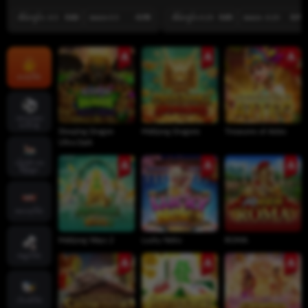
အိမ်ကွင်း -0.5
0.82
အဝေး 0.5
-0.98
အိမ်ကွင်း 0.25
0.85
အဝေး -0.25
0.99
ဟော့ဂိမ်း
အားကစား
ပေါင်းစုံ
Sleeping Dragon
Mahjong Dragons
Treasures of Aztec
Ultra Dark
လိုက်‌ဗ် ကာ
စီနိုများ
စလော့ဂိမ်း
Mahjong Ways 2
Lucky Neko
ROMA
ဖဲချပ်ဂိမ်း
ငါးပစ်ဂိမ်း