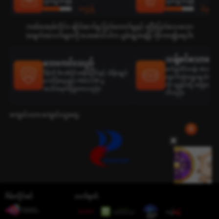
ပျမ်းမျှအချိန်
ပျမ်းမျှအချိန်
စက္ကန့်
မိနစ်
ဘဏ်အော့ဖ်လိုင်း၊ ချိတ်ဆက်မှု ပြတ်တောက်မှုနှင့် မပြီးပြတ်သေးသော
အချက်အလက်များကို ပေးဆောင်ပါက ပျမ်းမျှအချိန် ကိုးကား၍မရပါ။
သန့်စင်သောရွေးခ
ဘေးကင်းသည်
စက်မှုထိပ်တန်း develop
ဒီမိုကို ဖိလစ်ပိုင်အစိုးရပိုင်နှင့် ထိန်းချုပ်
နောက်ဆုံးရွေးချယ်ထားသ
ကော်ပိုရေးရှင်း PAGCOR မှ
ကို ကျွန်ုပ်တို့ အမြဲတမ်း
အသိအမှတ်ပြုထားသည်။
ပါသည်။
ကျောင်းသား ကျောင်းသူတွေ :
ဂိမ်းလိုင်စင်
လက်မှတ်