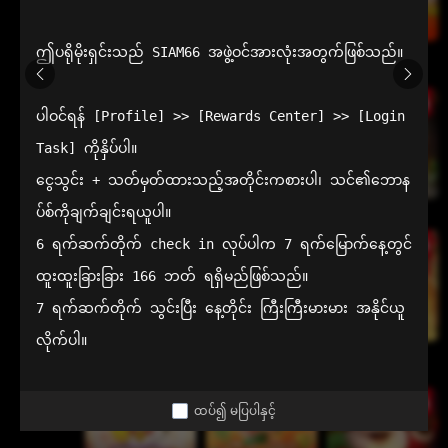
ဤပရိုမိုးရှင်းသည် SIAM66 အဖွဲ့ဝင်အားလုံးအတွက်ဖြစ်သည်။

Sweet Bonanza
Sugar Rush 1000
Sweet Craze
1000
ပါဝင်ရန် [Profile] >> [Rewards Center] >> [Login 
Task] ကိုနှိပ်ပါ။

ငွေသွင်း + သတ်မှတ်ထားသည့်အတိုင်းကစားပါ၊ သင်၏ဘောန
ပ်စ်ကိုချက်ချင်းရယူပါ။

Wild West Gold
Aztec Hunt
Aztec King
6 ရက်ဆက်တိုက် check in လုပ်ပါက 7 ရက်မြောက်နေ့တွင် 
ထူးထူးခြားခြား 166 ဘတ် ရရှိမည်ဖြစ်သည်။

7 ရက်ဆက်တိုက် သွင်းပြီး နေ့တိုင်း ကြီးကြီးမားမား အနိုင်ယူ
လိုက်ပါ။
Mahjong Phoenix
ROMA
Aztec Gold
Treasure
ထပ်၍ မပြပါနှင့်