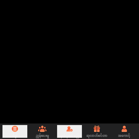
မီနူး
ညွှန်းပေးမှု
မှတ်ပုံတင်မည်
ဆုလာဘ်စင်တာ
အကောင့်