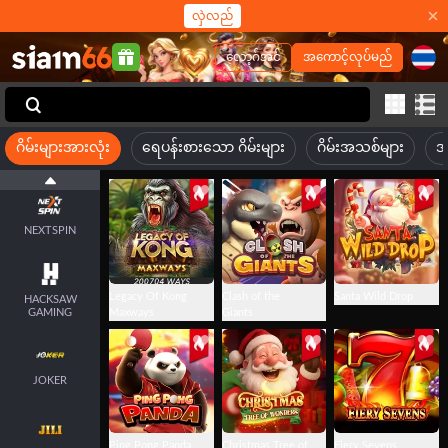
VAGAMING
လှဲလည်
လော့ဂ်အင်
အကောင့်လုပ်မည်
FACHAI
ဂိမ်းများအားလုံး
ရေပန်းစားသော ဂိမ်းများ
ဂိမ်းအသစ်များ
အ
RELAX GAMING
NEXTSPIN
Legacy Of Kong
Clash of the
Santa Wild Drop
HACKSAW
GAMING
Maxways
Giants
JOKER
Ping Pong Panda
Christmas Tree of
Fiery Sevens