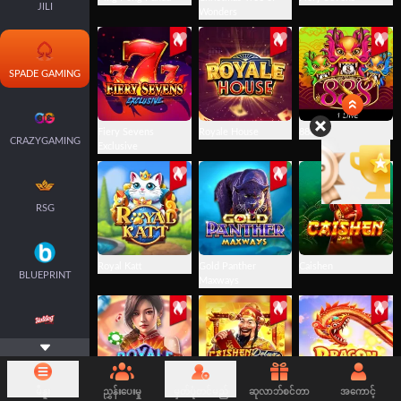
JILI
Wonders
SPADE GAMING
Fiery Sevens
Royale House
888
CRAZYGAMING
Exclusive
RSG
Royal Katt
Gold Panther
Caishen
BLUEPRINT
Maxways
HOTDOG
မီနူး
ညွှန်းပေးမှု
မှတ်ပုံတင်မည်
ဆုလာဘ်စင်တာ
အကောင့်
Royale Vegas
Caishen Deluxe
Dragon Wish