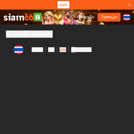
ແລກ
ເຂົ້າສູ່ລະບົບ
ລົງທະບຽນ
ພາກພື້ນ ແລະພາສາ
English
ไทย
ລາວ
မြန်မာဘာသာ