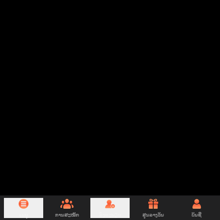
ເມນູ
ການສະໝັກ
ລົງທະບຽນ
ສູນລາງວັນ
ບັນຊີ