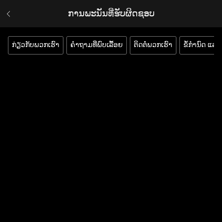
ການພະນັນທີ່ຮັບຜິດຊອບ
ກ່ຽວກັບພວກເຮົາ
ຄຳຖາມທີ່ພົບເລື້ອຍ
ຕິດຕໍ່ພວກເຮົາ
ຂໍ້ກຳນົດ ແລະ