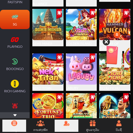
FASTSPIN
ALLIANCE
3+
5G
GEMS MINER
GOLDEN ISLAND
HAMMER OF
PLAYNGO
VULCAN
BOOONGO
NEKO TITAN
LABUBY
PICHU PICHU
RICH GAMING
RED TIGER
FORTUNE TRIO
KUNG FU
BOOK OF EGYPT
ເມນູ
ການສະໝັກ
ລົງທະບຽນ
ສູນລາງວັນ
ບັນຊີ
LEOPARD