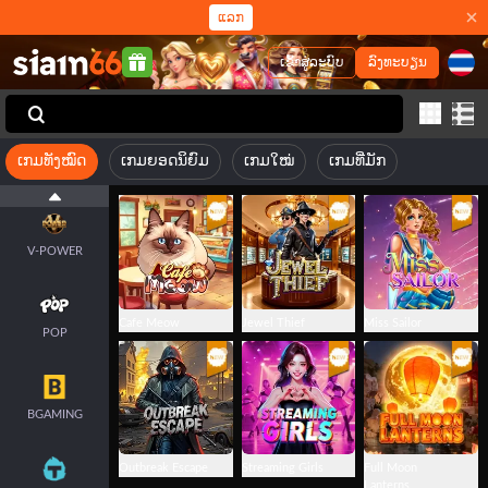
LIVE22
ແລກ
ເຂົ້າສູ່ລະບົບ
ລົງທະບຽນ
CQ9 GAMING
ເກມທັງໝົດ
ເກມຍອດນິຍົມ
ເກມໃໝ່
ເກມທີ່ມັກ
PLAYTECH
V-POWER
Cafe Meow
Jewel Thief
Miss Sailor
POP
BGAMING
Outbreak Escape
Streaming Girls
Full Moon
Lanterns