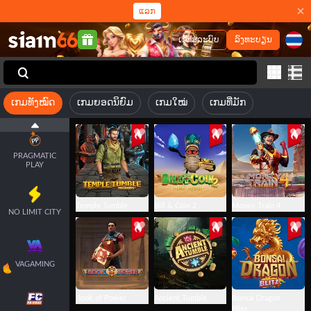
ແລກ
ເຂົ້າສູ່ລະບົບ
ລົງທະບຽນ
ເກມທັງໝົດ
ເກມຍອດນິຍົມ
ເກມໃໝ່
ເກມທີ່ມັກ
PGSOFT
PRAGMATIC
PLAY
Temple Tumble
Bill & Coin 2
Money Train 4
NO LIMIT CITY
VAGAMING
Book of Power
Ancient Tumble
Bonsai Dragon
Blitz